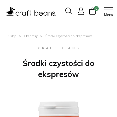
0
Menu
Sklep
Ekspresy
Środki czystości do ekspresów
C R A F T B E A N S
Środki czystości do
ekspresów