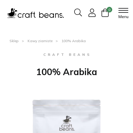
0
Menu
Sklep
Kawy ziarniste
100% Arabika
C R A F T B E A N S
100% Arabika