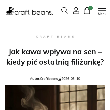
0
Menu
C R A F T B E A N S
Jak kawa wpływa na sen –
kiedy pić ostatnią filiżankę?
Autor:
Craftbeans
2026-03-10