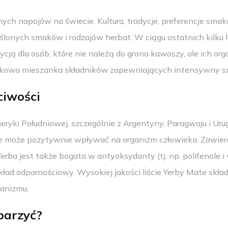
ych napojów na świecie. Kultura, tradycje, preferencje sm
ślonych smaków i rodzajów herbat. W ciągu ostatnich kilku 
ycją dla osób, które nie należą do grona kawoszy, ale ich or
jątkowa mieszanka składników zapewniających intensywny sm
ciwości
yki Południowej, szczególnie z Argentyny, Paragwaju i Uru
cie może pozytywnie wpływać na organizm człowieka. Zawiera
Yerba jest także bogata w antyoksydanty (tj. np. polifenole
ład odpornościowy. Wysokiej jakości liście Yerby Mate skł
ganizmu.
parzyć?