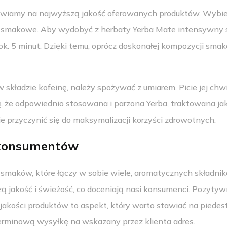
tawiamy na najwyższą jakość oferowanych produktów. Wybie
 smakowe. Aby wydobyć z herbaty Yerba Mate intensywny sm
ok. 5 minut. Dzięki temu, oprócz doskonałej kompozycji sma
w składzie kofeinę, należy spożywać z umiarem. Picie jej c
, że odpowiednio stosowana i parzona Yerba, traktowana ja
nie przyczynić się do maksymalizacji korzyści zdrowotnych.
e konsumentów
smaków, które łączy w sobie wiele, aromatycznych składnik
jakość i świeżość, co doceniają nasi konsumenci. Pozytyw
 jakości produktów to aspekt, który warto stawiać na piede
erminową wysyłkę na wskazany przez klienta adres.