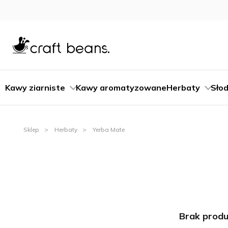
Kawy ziarniste
Kawy aromatyzowane
Herbaty
Słod
Sklep
Herbaty
Yerba Mate
Brak produ