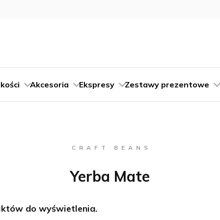
kości
Akcesoria
Ekspresy
Zestawy prezentowe
C R A F T B E A N S
Yerba Mate
któw do wyświetlenia.