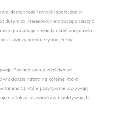
akowe, dostępność i nawyki społeczne w
lat dużym zainteresowaniem zaczęła cieszyć
ganizm potrzebuje niekiedy określonej dawki
ak i świeży aromat słynnej Yerby.
gwaju. Posiada szereg właściwości
 w składzie naturalną kofeinę, która
 i witamina C), które pozytywnie wpływają
adają się także ze związków bioaktywnych,