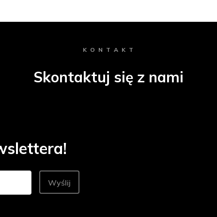
K O N T A K T
Skontaktuj się z nami
slettera!
Wyślij