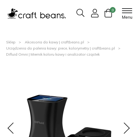
0
Menu
Sklep
Akcesoria do kawy | craftbeans.pl
Urządzenia do palenia kawy: piece, kolorymetry | craftbeans.pl
Difluid Omni | Miernik koloru kawy i analizator cząstek