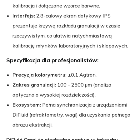
kalibracja i dołączone wzorce barwne.
Interfejs:
2,8-calowy ekran dotykowy IPS
prezentuje krzywą rozkładu granulacji w czasie
rzeczywistym, co ułatwia natychmiastową
kalibrację młynków laboratoryjnych i sklepowych.
Specyfikacja dla profesjonalistów:
Precyzja kolorymetru:
±0.1 Agtron.
Zakres granulacji:
100 - 2500 µm (analiza
optyczna o wysokiej rozdzielczości).
Ekosystem:
Pełna synchronizacja z urządzeniami
DiFluid (refraktometry, wagi) dla uzyskania pełnego
obrazu ekstrakcji.
DiFluid Omni to niezbędne ogniwo w łańcuchu