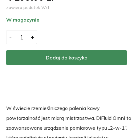
zawiera podatek VAT
W magazynie
-
+
Dodaj do koszyka
W świecie rzemieślniczego palenia kawy
powtarzalność jest miarą mistrzostwa. DiFluid Omni to
zaawansowane urządzenie pomiarowe typu „2-w-1”,
które redefiniuje standardy kontroli jakości w