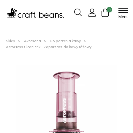
0
Menu
Sklep
Akcesoria
Do parzenia kawy
AeroPress Clear Pink - Zaparzacz do kawy różowy