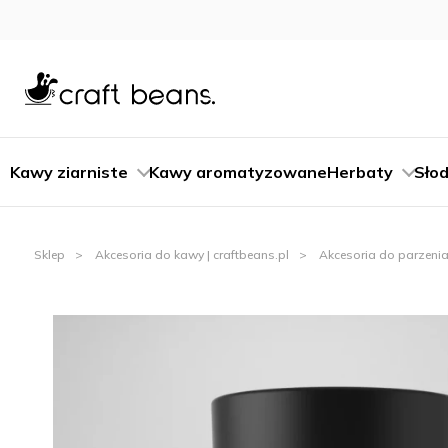
Kawy ziarniste
Kawy aromatyzowane
Herbaty
Słod
Sklep
Akcesoria do kawy | craftbeans.pl
Akcesoria do parzenia