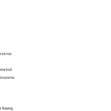
rzenia
 metod
otowaniu
z kawą,