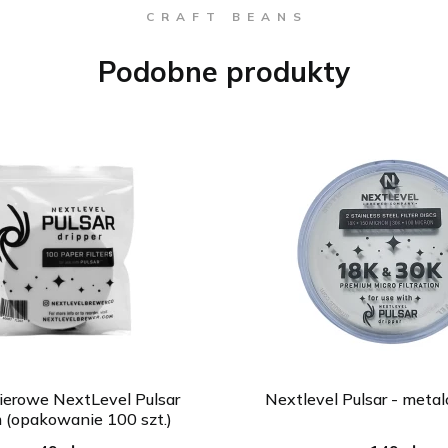
C R A F T B E A N S
Podobne produkty
pierowe NextLevel Pulsar
Nextlevel Pulsar - metal
 (opakowanie 100 szt.)