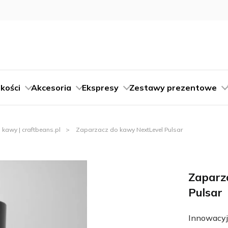
kości
Akcesoria
Ekspresy
Zestawy prezentowe
 kawy | craftbeans.pl
Zaparzacz do kawy NextLevel Pulsar
Zaparz
Pulsar
Innowacyj