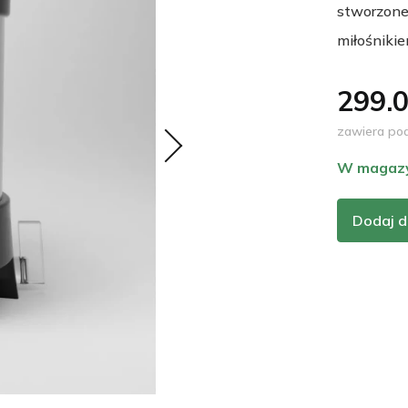
stworzone
miłośniki
299.0
zawiera po
W magaz
Dodaj d