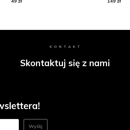
49 zł
149 zł
K O N T A K T
Skontaktuj się z nami
slettera!
Wyślij