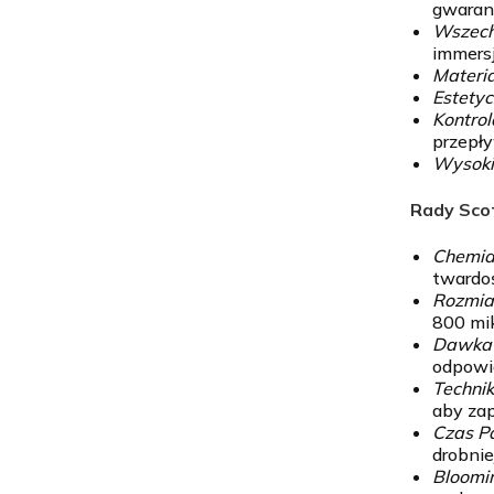
gwarant
Wszech
immersj
Materia
Estetyc
Kontro
przepły
Wysokie
Rady Sco
Chemi
twardoś
Rozmia
800 mi
Dawka
odpowie
Techn
aby za
Czas P
drobniej
Bloomi