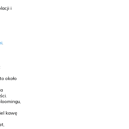
acji i
mi
.
z
to około
ia
ci.
bloomingu,
miel kawę
at,