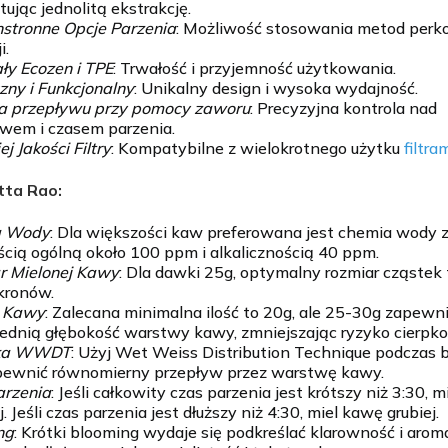
ując jednolitą ekstrakcję.
stronne Opcje Parzenia
: Możliwość stosowania metod perkol
i.
ły Ecozen i TPE
: Trwałość i przyjemność użytkowania.
zny i Funkcjonalny
: Unikalny design i wysoka wydajność.
la przepływu przy pomocy zaworu
: Precyzyjna kontrola nad
wem i czasem parzenia.
j Jakości Filtry
: Kompatybilne z wielokrotnego użytku
filtra
tta Rao:
a Wody
: Dla większości kaw preferowana jest chemia wody 
cią ogólną około 100 ppm i alkalicznością 40 ppm.
r Mielonej Kawy
: Dla dawki 25g, optymalny rozmiar cząstek 
kronów.
 Kawy
: Zalecana minimalna ilość to 20g, ale 25-30g zapewn
dnią głębokość warstwy kawy, zmniejszając ryzyko cierpkoś
ika WWDT
: Użyj Wet Weiss Distribution Technique podczas 
pewnić równomierny przepływ przez warstwę kawy.
arzenia
: Jeśli całkowity czas parzenia jest krótszy niż 3:30, 
. Jeśli czas parzenia jest dłuższy niż 4:30, miel kawę grubiej.
ng
: Krótki blooming wydaje się podkreślać klarowność i arom