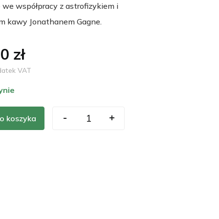
 we współpracy z astrofizykiem i
em kawy Jonathanem Gagne.
0 zł
datek VAT
ynie
-
+
o koszyka