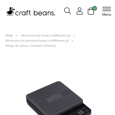
0
Menu
Sklep
Akcesoria do kawy | craftbeans.pl
Akcesoria do parzenia kawy | craftbeans.pl
Waga do kawy z timerem | Barista