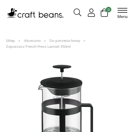
0
Menu
Sklep
Akcesoria
Do parzenia kawy
Zaparzacz French Press Lamart 350ml